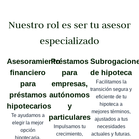
Nuestro rol es ser tu asesor
especializado
Asesoramiento
Préstamos
Subrogacion
financiero
para
de hipoteca
Facilitamos la
para
empresas,
transición segura y
préstamos
autónomos
eficiente de tu
hipoteca a
hipotecarios
y
mejores términos,
Te ayudamos a
particulares
ajustados a tus
elegir la mejor
Impulsamos tu
necesidades
opción
crecimiento,
actuales y futuras.
hipotecaria,